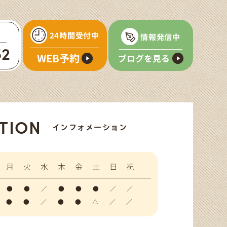
24時間受付中
情報発信中
52
WEB予約
ブログを見る
TION
インフォメーション
月
火
水
木
金
土
日
祝
●
●
／
●
●
●
／
／
●
●
／
●
●
△
／
／