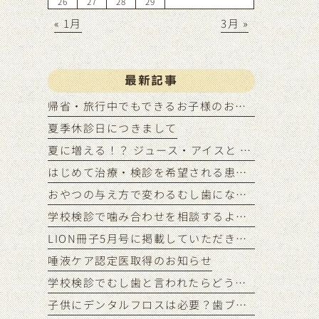
26
27
28
29
« 1月
3月 »
最新記事
帰省・旅行中でもできるお子様のお口ケアの工夫
夏季休診日につきまして
夏に増える！？ ジュース・アイスと むし歯リスクの関係
はじめて治療・検診を希望される患者様のご予約状況につきまして
おやつの与え方で変わるむし歯になりにくい間食習慣
学校検診で噛み合わせを相談するようにいわれたら？
LION冊子5月号に掲載していただきました
唾液ケア認定医取得のお知らせ
学校検診でむし歯と言われたらどうする？
子供にデンタルフロスは必要？歯ブラシだけでは足りない理由