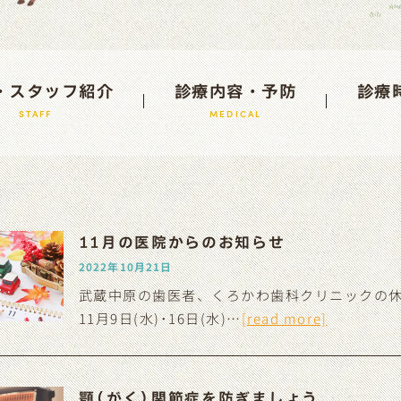
・スタッフ紹介
診療内容・予防
診療
STAFF
MEDICAL
11月の医院からのお知らせ
2022年10月21日
武蔵中原の歯医者、くろかわ歯科クリニックの休診
11月9日(水)･16日(水)…
[read more]
顎(がく)関節症を防ぎましょう