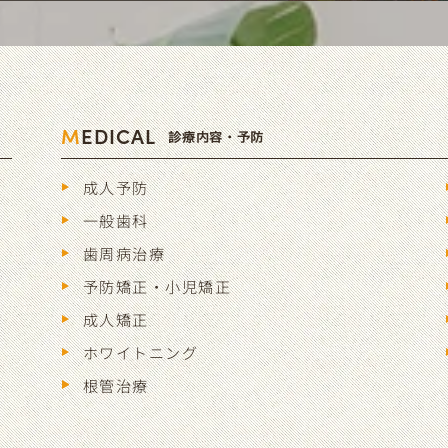
M
EDICAL
診療内容・予防
成人予防
一般歯科
歯周病治療
予防矯正・小児矯正
成人矯正
ホワイトニング
根管治療