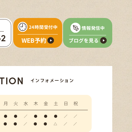
24時間受付中
情報発信中
52
WEB予約
ブログを見る
TION
インフォメーション
月
火
水
木
金
土
日
祝
●
●
／
●
●
●
／
／
●
●
／
●
●
△
／
／