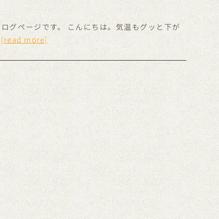
ログページです。 こんにちは。気温もグッと下が
…
[read more]