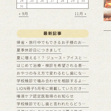
24
25
26
27
28
29
30
31
« 9月
11月 »
最新記事
帰省・旅行中でもできるお子様のお口ケアの工夫
夏季休診日につきまして
夏に増える！？ ジュース・アイスと むし歯リスクの関係
はじめて治療・検診を希望される患者様のご予約状況につきまして
おやつの与え方で変わるむし歯になりにくい間食習慣
学校検診で噛み合わせを相談するようにいわれたら？
LION冊子5月号に掲載していただきました
唾液ケア認定医取得のお知らせ
学校検診でむし歯と言われたらどうする？