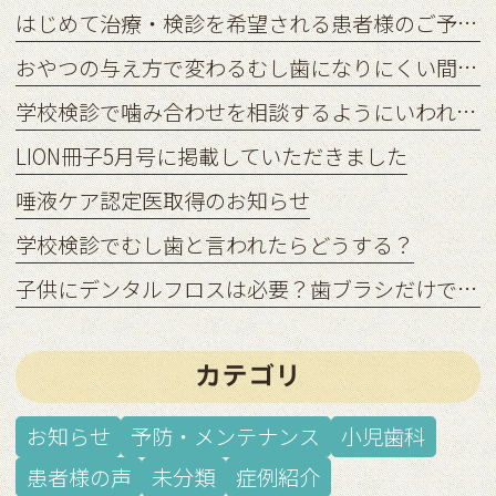
はじめて治療・検診を希望される患者様のご予約状況につきまして
おやつの与え方で変わるむし歯になりにくい間食習慣
学校検診で噛み合わせを相談するようにいわれたら？
LION冊子5月号に掲載していただきました
唾液ケア認定医取得のお知らせ
学校検診でむし歯と言われたらどうする？
子供にデンタルフロスは必要？歯ブラシだけでは足りない理由
カテゴリ
お知らせ
予防・メンテナンス
小児歯科
患者様の声
未分類
症例紹介