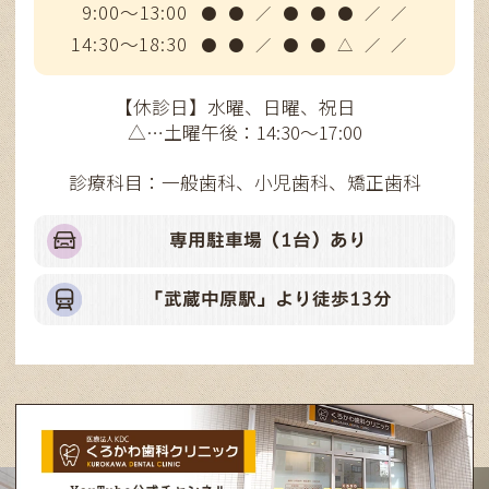
9:00～13:00
●
●
／
●
●
●
／
／
14:30～18:30
●
●
／
●
●
△
／
／
【休診日】水曜、日曜、祝日
△…土曜午後：14:30～17:00
診療科目：一般歯科、小児歯科、矯正歯科
専用駐車場（1台）あり
「武蔵中原駅」より徒歩13分