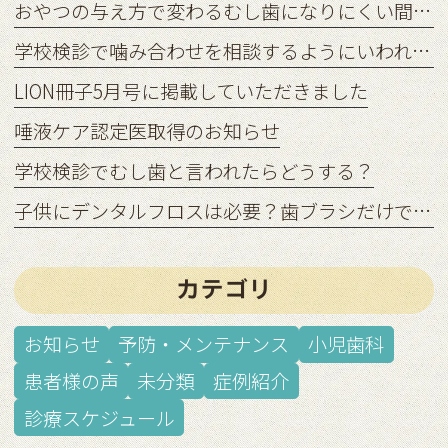
おやつの与え方で変わるむし歯になりにくい間食習慣
学校検診で噛み合わせを相談するようにいわれたら？
LION冊子5月号に掲載していただきました
唾液ケア認定医取得のお知らせ
学校検診でむし歯と言われたらどうする？
子供にデンタルフロスは必要？歯ブラシだけでは足りない理由
カテゴリ
お知らせ
予防・メンテナンス
小児歯科
患者様の声
未分類
症例紹介
診療スケジュール