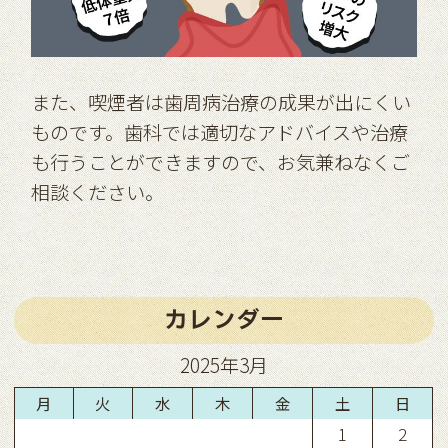
また、喫煙者は歯周病治療の成果が出にくい
ものです。歯科では適切なアドバイスや治療
も行うことができますので、お気兼ねなくご
相談ください。
カレンダー
2025年3月
月
火
水
木
金
土
日
1
2