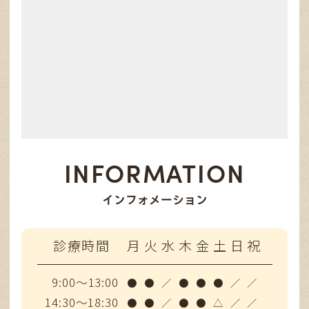
INFORMATION
インフォメーション
診療時間
月
火
水
木
金
土
日
祝
9:00～13:00
●
●
／
●
●
●
／
／
14:30～18:30
●
●
／
●
●
△
／
／