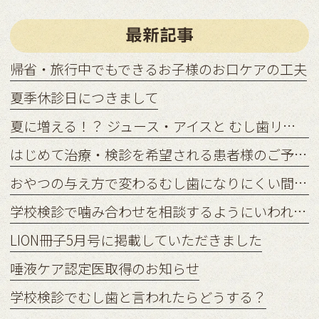
最新記事
帰省・旅行中でもできるお子様のお口ケアの工夫
夏季休診日につきまして
夏に増える！？ ジュース・アイスと むし歯リスクの関係
はじめて治療・検診を希望される患者様のご予約状況につきまして
おやつの与え方で変わるむし歯になりにくい間食習慣
学校検診で噛み合わせを相談するようにいわれたら？
LION冊子5月号に掲載していただきました
唾液ケア認定医取得のお知らせ
学校検診でむし歯と言われたらどうする？