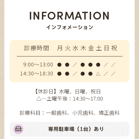
INFORMATION
インフォメーション
診療時間
月
火
水
木
金
土
日
祝
9:00～13:00
●
●
／
●
●
●
／
／
14:30～18:30
●
●
／
●
●
△
／
／
【休診日】水曜、日曜、祝日
△…土曜午後：14:30～17:00
診療科目：一般歯科、小児歯科、矯正歯科
専用駐車場（1台）あり