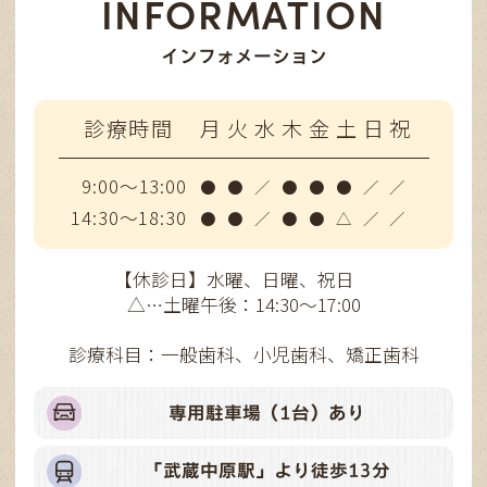
INFORMATION
インフォメーション
診療時間
月
火
水
木
金
土
日
祝
9:00～13:00
●
●
／
●
●
●
／
／
14:30～18:30
●
●
／
●
●
△
／
／
【休診日】水曜、日曜、祝日
△…土曜午後：14:30～17:00
診療科目：一般歯科、小児歯科、矯正歯科
専用駐車場（1台）あり
「武蔵中原駅」より徒歩13分