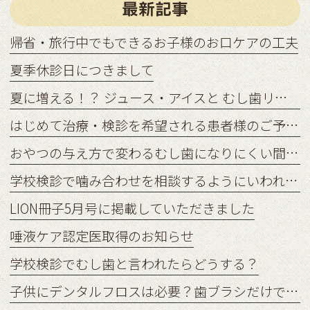
最新記事
帰省・旅行中でもできるお子様のお口ケアの工夫
夏季休診日につきまして
夏に増える！？ ジュース・アイスと むし歯リスクの関係
はじめて治療・検診を希望される患者様のご予約状況につきまして
おやつの与え方で変わるむし歯になりにくい間食習慣
学校検診で噛み合わせを相談するようにいわれたら？
LION冊子5月号に掲載していただきました
唾液ケア認定医取得のお知らせ
学校検診でむし歯と言われたらどうする？
子供にデンタルフロスは必要？歯ブラシだけでは足りない理由