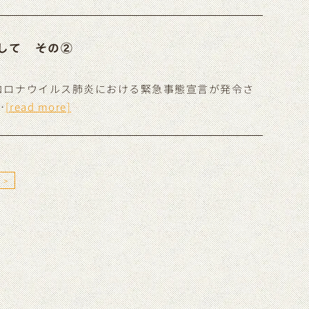
して その②
コロナウイルス肺炎における緊急事態宣言が発令さ
…
[read more]
>