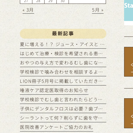
27
28
29
30
« 3月
5月 »
最新記事
夏に増える！？ ジュース・アイスと むし歯リスクの関係
はじめて治療・検診を希望される患者様のご予約状況につきまして
おやつの与え方で変わるむし歯になりにくい間食習慣
学校検診で噛み合わせを相談するようにいわれたら？
LION冊子5月号に掲載していただきました
唾液ケア認定医取得のお知らせ
学校検診でむし歯と言われたらどうする？
子供にデンタルフロスは必要？歯ブラシだけでは足りない理由
シーラントって何？削らずに歯を守る予防処置
医院改善アンケートご協力のお礼