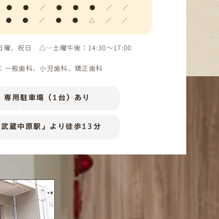
●
●
／
●
●
●
／
／
●
●
／
●
●
△
／
／
、日曜、祝日
△…土曜午後：14:30～17:00
：一般歯科、小児歯科、矯正歯科
専用駐車場（1台）あり
「武蔵中原駅」より徒歩13分