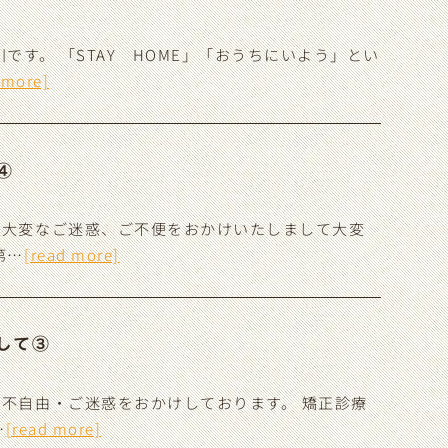
です。 「STAY HOME」「おうちにいよう」とい
 more]
④
は大変なご迷惑、ご不便をおかけいたしまして大変
第…
[read more]
して③
不自由・ご迷惑をおかけしております。 矯正診療
…
[read more]