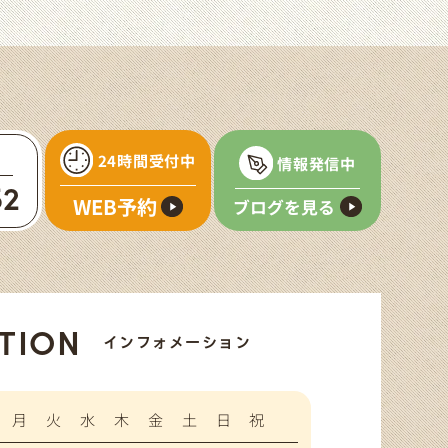
24時間受付中
情報発信中
52
WEB予約
ブログを見る
TION
インフォメーション
月
火
水
木
金
土
日
祝