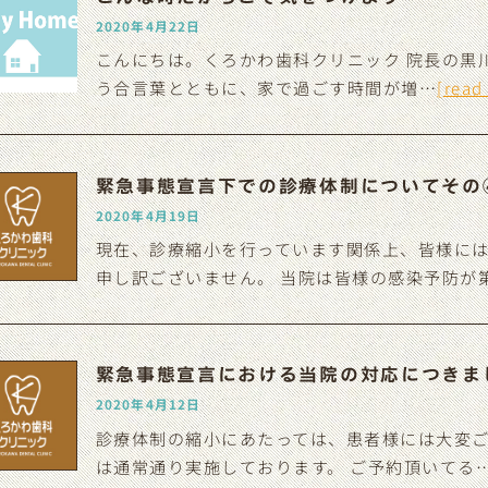
2020年4月22日
こんにちは。くろかわ歯科クリニック 院長の黒川
う合言葉とともに、家で過ごす時間が増…
[read
緊急事態宣言下での診療体制についてその
2020年4月19日
現在、診療縮小を行っています関係上、皆様に
申し訳ございません。 当院は皆様の感染予防が
緊急事態宣言における当院の対応につきま
2020年4月12日
診療体制の縮小にあたっては、患者様には大変ご
は通常通り実施しております。 ご予約頂いてる