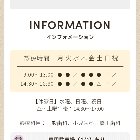
INFORMATION
インフォメーション
診療時間
月
火
水
木
金
土
日
祝
9:00～13:00
●
●
／
●
●
●
／
／
14:30～18:30
●
●
／
●
●
△
／
／
【休診日】水曜、日曜、祝日
△…土曜午後：14:30～17:00
診療科目：一般歯科、小児歯科、矯正歯科
専用駐車場（1台）あり