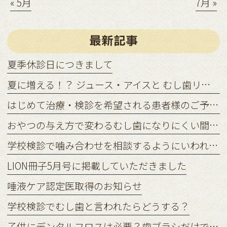
« 5月
7月 »
最新記事
夏季休診日につきまして
夏に増える！？ ジュース・アイスと むし歯リスクの関係
はじめて治療・検診を希望される患者様のご予約状況につきまして
おやつの与え方で変わるむし歯になりにくい間食習慣
学校検診で噛み合わせを相談するようにいわれたら？
LION冊子5月号に掲載していただきました
唾液ケア認定医取得のお知らせ
学校検診でむし歯と言われたらどうする？
子供にデンタルフロスは必要？歯ブラシだけでは足りない理由