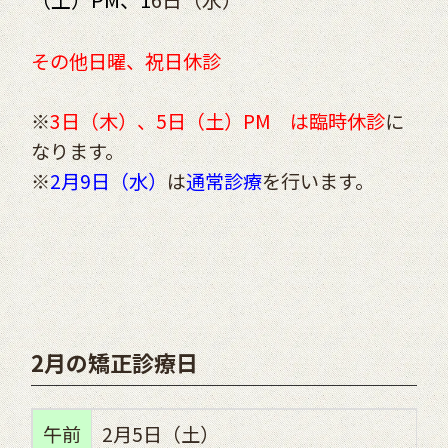
その他日曜、祝日休診
※
3日（木）、5日（土）PM は臨時休診
に
なります。
※
2月9日（水）
は
通常診療
を行います。
2月の矯正診療日
午前
2月5日（土）