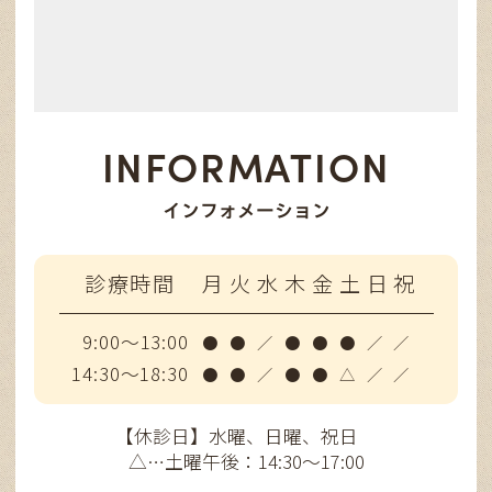
INFORMATION
インフォメーション
診療時間
月
火
水
木
金
土
日
祝
9:00～13:00
●
●
／
●
●
●
／
／
14:30～18:30
●
●
／
●
●
△
／
／
【休診日】水曜、日曜、祝日
△…土曜午後：14:30～17:00