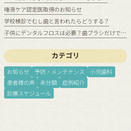
唾液ケア認定医取得のお知らせ
学校検診でむし歯と言われたらどうする？
子供にデンタルフロスは必要？歯ブラシだけでは足りない理由
カテゴリ
お知らせ
予防・メンテナンス
小児歯科
患者様の声
未分類
症例紹介
診療スケジュール