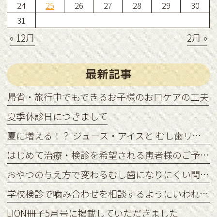
24
25
26
27
28
29
30
31
« 12月
2月 »
最新記事
帰省・旅行中でもできるお子様のお口ケアの工夫
夏季休診日につきまして
夏に増える！？ ジュース・アイスと むし歯リスクの関係
はじめて治療・検診を希望される患者様のご予約状況につきまして
おやつの与え方で変わるむし歯になりにくい間食習慣
学校検診で噛み合わせを相談するようにいわれたら？
LION冊子5月号に掲載していただきました