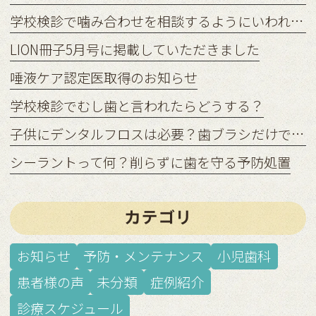
学校検診で噛み合わせを相談するようにいわれたら？
LION冊子5月号に掲載していただきました
唾液ケア認定医取得のお知らせ
学校検診でむし歯と言われたらどうする？
子供にデンタルフロスは必要？歯ブラシだけでは足りない理由
シーラントって何？削らずに歯を守る予防処置
カテゴリ
お知らせ
予防・メンテナンス
小児歯科
患者様の声
未分類
症例紹介
診療スケジュール