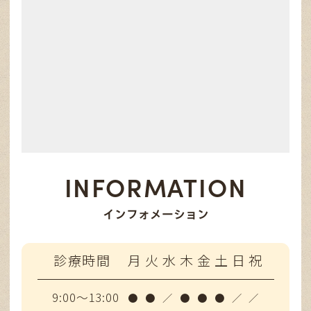
INFORMATION
インフォメーション
診療時間
月
火
水
木
金
土
日
祝
9:00～13:00
●
●
／
●
●
●
／
／