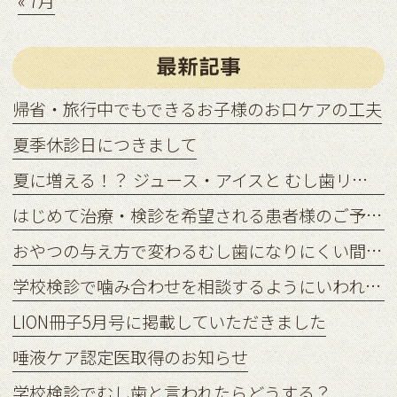
« 7月
最新記事
帰省・旅行中でもできるお子様のお口ケアの工夫
夏季休診日につきまして
夏に増える！？ ジュース・アイスと むし歯リスクの関係
はじめて治療・検診を希望される患者様のご予約状況につきまして
おやつの与え方で変わるむし歯になりにくい間食習慣
学校検診で噛み合わせを相談するようにいわれたら？
LION冊子5月号に掲載していただきました
唾液ケア認定医取得のお知らせ
学校検診でむし歯と言われたらどうする？