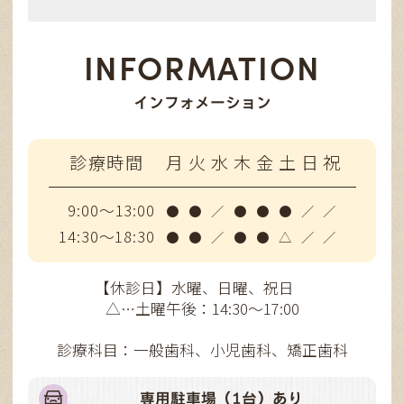
INFORMATION
インフォメーション
診療時間
月
火
水
木
金
土
日
祝
9:00～13:00
●
●
／
●
●
●
／
／
14:30～18:30
●
●
／
●
●
△
／
／
【休診日】水曜、日曜、祝日
△…土曜午後：14:30～17:00
診療科目：一般歯科、小児歯科、矯正歯科
専用駐車場（1台）あり