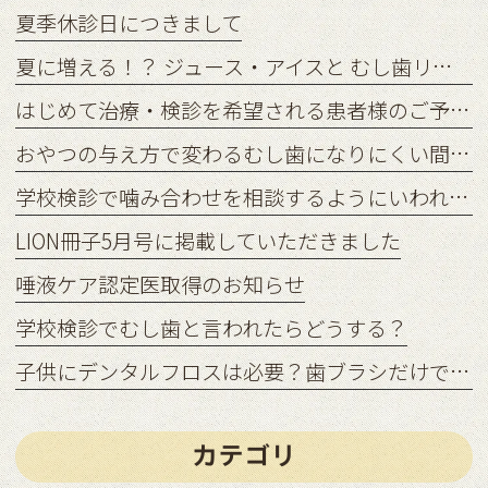
夏季休診日につきまして
夏に増える！？ ジュース・アイスと むし歯リスクの関係
はじめて治療・検診を希望される患者様のご予約状況につきまして
おやつの与え方で変わるむし歯になりにくい間食習慣
学校検診で噛み合わせを相談するようにいわれたら？
LION冊子5月号に掲載していただきました
唾液ケア認定医取得のお知らせ
学校検診でむし歯と言われたらどうする？
子供にデンタルフロスは必要？歯ブラシだけでは足りない理由
カテゴリ