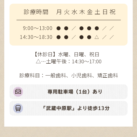
診療時間
月
火
水
木
金
土
日
祝
9:00～13:00
●
●
／
●
●
●
／
／
14:30～18:30
●
●
／
●
●
△
／
／
【休診日】水曜、日曜、祝日
△…土曜午後：14:30～17:00
診療科目：一般歯科、小児歯科、矯正歯科
専用駐車場（1台）あり
「武蔵中原駅」より徒歩13分