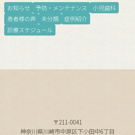
お知らせ
予防・メンテナンス
小児歯科
患者様の声
未分類
症例紹介
診療スケジュール
〒211-0041
神奈川県川崎市中原区下小田中6丁目