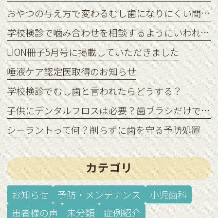
おやつの与え方で変わるむし歯になりにくい間食習慣
学校検診で噛み合わせを相談するようにいわれたら？
LION冊子5月号に掲載していただきました
唾液ケア認定医取得のお知らせ
学校検診でむし歯と言われたらどうする？
子供にデンタルフロスは必要？歯ブラシだけでは足りない理由
シーラントって何？削らずに歯を守る予防処置
カテゴリ
お知らせ
予防・メンテナンス
小児歯科
患者様の声
未分類
症例紹介