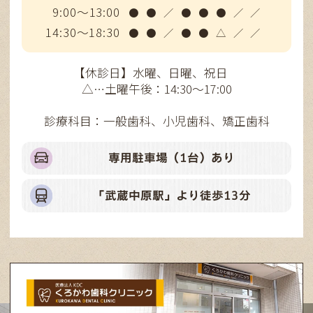
9:00～13:00
●
●
／
●
●
●
／
／
14:30～18:30
●
●
／
●
●
△
／
／
【休診日】水曜、日曜、祝日
△…土曜午後：14:30～17:00
診療科目：一般歯科、小児歯科、矯正歯科
専用駐車場（1台）あり
「武蔵中原駅」より徒歩13分