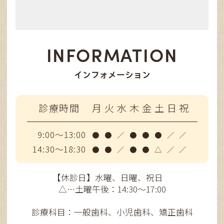
INFORMATION
インフォメーション
診療時間
月
火
水
木
金
土
日
祝
9:00～13:00
●
●
／
●
●
●
／
／
14:30～18:30
●
●
／
●
●
△
／
／
【休診日】水曜、日曜、祝日
△…土曜午後：14:30～17:00
診療科目：一般歯科、小児歯科、矯正歯科