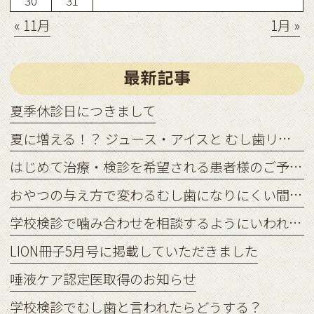
30
31
« 11月
1月 »
最新記事
夏季休診日につきまして
夏に増える！？ ジュース・アイスと むし歯リスクの関係
はじめて治療・検診を希望される患者様のご予約状況につきまして
おやつの与え方で変わるむし歯になりにくい間食習慣
学校検診で噛み合わせを相談するようにいわれたら？
LION冊子5月号に掲載していただきました
唾液ケア認定医取得のお知らせ
学校検診でむし歯と言われたらどうする？