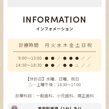
INFORMATION
インフォメーション
診療時間
月
火
水
木
金
土
日
祝
9:00～13:00
●
●
／
●
●
●
／
／
14:30～18:30
●
●
／
●
●
△
／
／
【休診日】水曜、日曜、祝日
△…土曜午後：14:30～17:00
診療科目：一般歯科、小児歯科、矯正歯科
専用駐車場（1台）あり