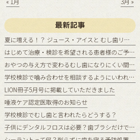
« 1月
3月 »
最新記事
夏に増える！？ ジュース・アイスと むし歯リスクの関係
はじめて治療・検診を希望される患者様のご予約状況につきまして
おやつの与え方で変わるむし歯になりにくい間食習慣
学校検診で噛み合わせを相談するようにいわれたら？
LION冊子5月号に掲載していただきました
唾液ケア認定医取得のお知らせ
学校検診でむし歯と言われたらどうする？
子供にデンタルフロスは必要？歯ブラシだけでは足りない理由
シーラントって何？削らずに歯を守る予防処置